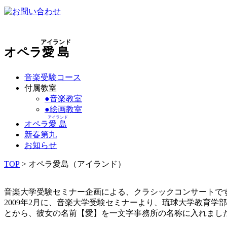
アイランド
オペラ
愛島
音楽受験コース
付属教室
●
音楽教室
●
絵画教室
アイランド
オペラ
愛島
新春第九
お知らせ
TOP
>
オペラ愛島（アイランド）
音楽大学受験セミナー企画による、クラシックコンサートで
2009年2月に、音楽大学受験セミナーより、琉球大学教育
とから、彼女の名前【愛】を一文字事務所の名称に入れまし