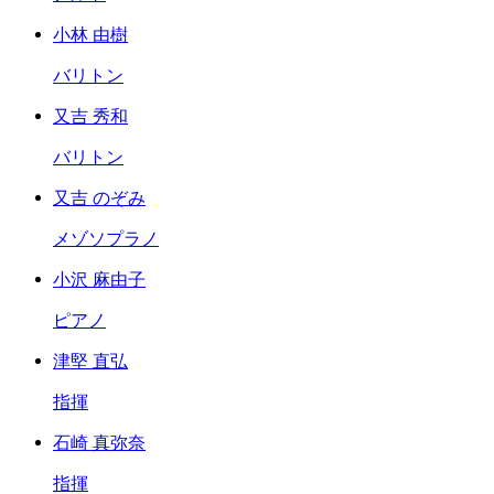
小林 由樹
バリトン
又吉 秀和
バリトン
又吉 のぞみ
メゾソプラノ
小沢 麻由子
ピアノ
津堅 直弘
指揮
石崎 真弥奈
指揮