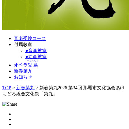
音楽受験コース
付属教室
●
音楽教室
●
絵画教室
アイランド
オペラ
愛島
新春第九
お知らせ
TOP
>
新春第九
>
新春第九2026 第34回 那覇市文化協会あけ
もどろ総合文化祭「第九」