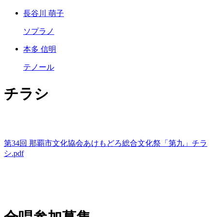
長谷川 萌子
ソプラノ
本多 信明
テノール
チラシ
第34回 那覇市文化協会あけもどろ総合文化祭「第九」チラ
シ.pdf