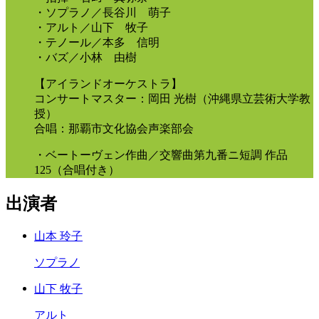
・ソプラノ／長谷川 萌子
・アルト／山下 牧子
・テノール／本多 信明
・バズ／小林 由樹
【アイランドオーケストラ】
コンサートマスター：岡田 光樹（沖縄県立芸術大学教
授）
合唱：那覇市文化協会声楽部会
・ベートーヴェン作曲／交響曲第九番ニ短調 作品
125（合唱付き）
出演者
山本 玲子
ソプラノ
山下 牧子
アルト