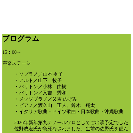
プログラム
15：00～
声楽ステージ
・ソプラノ／山本 令子
・アルト／山下 牧子
・バリトン／小林 由樹
・バリトン／又吉 秀和
・メゾソプラノ／又吉 のぞみ
・ピアノ／渡久山 正人、鈴木 翔太
・イタリア歌曲・ドイツ歌曲・日本歌曲・沖縄歌曲
2026年新年第九テノールソロとしてご出演予定でした
佐野成宏氏が急死なされました。生前の佐野氏を偲ん