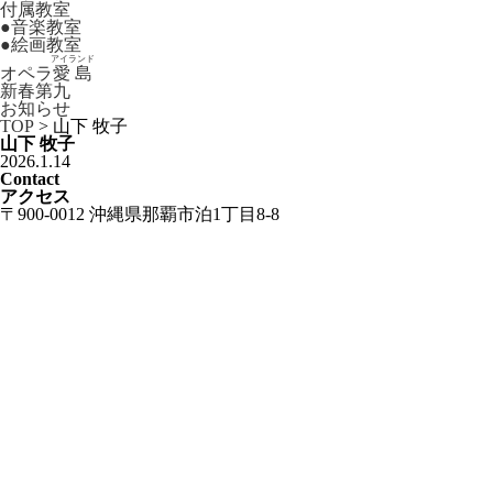
付属教室
●
音楽教室
●
絵画教室
アイランド
オペラ
愛島
新春第九
お知らせ
TOP
>
山下 牧子
山下 牧子
2026.1.14
Contact
アクセス
〒900-0012 沖縄県那覇市泊1丁目8-8