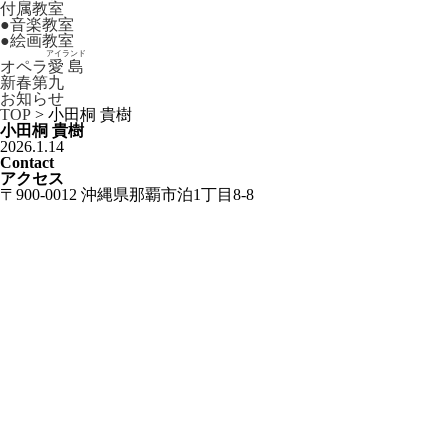
付属教室
●
音楽教室
●
絵画教室
アイランド
オペラ
愛島
新春第九
お知らせ
TOP
>
小田桐 貴樹
小田桐 貴樹
2026.1.14
Contact
アクセス
〒900-0012 沖縄県那覇市泊1丁目8-8