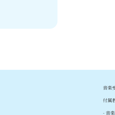
音楽
付属
- 音