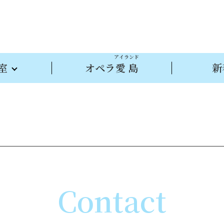
アイランド
室
オペラ
愛島
新
Contact