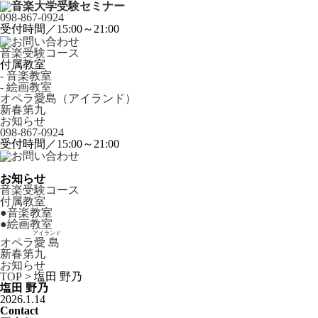
098-867-0924
受付時間／15:00～21:00
音楽受験コース
付属教室
- 音楽教室
- 絵画教室
オペラ愛島（アイランド）
新春第九
お知らせ
098-867-0924
受付時間／15:00～21:00
お知らせ
音楽受験コース
付属教室
●
音楽教室
●
絵画教室
アイランド
オペラ
愛島
新春第九
お知らせ
TOP
>
塩田 野乃
塩田 野乃
2026.1.14
Contact